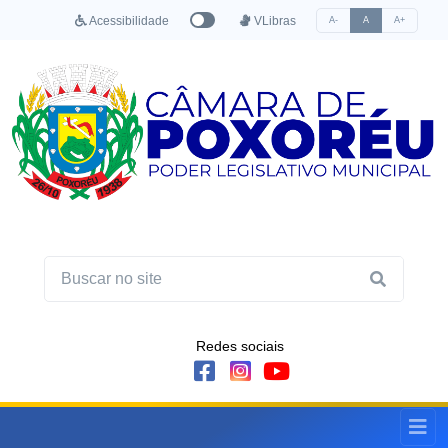
Acessibilidade
VLibras
A-
A
A+
Redes sociais