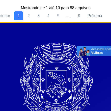
Mostrando de 1 até 10 para 88 arquivos
terior
1
2
3
4
5
9
Próxima