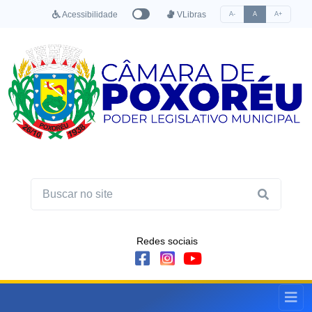
Acessibilidade
VLibras
A-
A
A+
Redes sociais