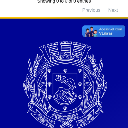
Showing 0 to 0 of 0 entries
Previous
Next