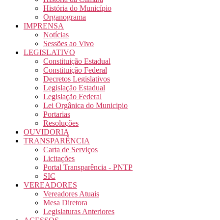
História do Município
Organograma
IMPRENSA
Notícias
Sessões ao Vivo
LEGISLATIVO
Constituição Estadual
Constituição Federal
Decretos Legislativos
Legislação Estadual
Legislação Federal
Lei Orgânica do Municipio
Portarias
Resoluções
OUVIDORIA
TRANSPARÊNCIA
Carta de Serviços
Licitações
Portal Transparência - PNTP
SIC
VEREADORES
Vereadores Atuais
Mesa Diretora
Legislaturas Anteriores