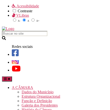
Acessibilidade
Contraste
VLibras
A-
A
A+
Redes sociais
A CÂMARA
Dados do Município
Estrutura Organizacional
Função e Definição
Galeria dos Presidentes
História da Câmara