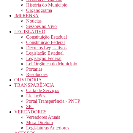
História do Município
Organograma
IMPRENSA
Notícias
Sessões ao Vivo
LEGISLATIVO
Constituição Estadual
Constituição Federal
Decretos Legislativos
Legislação Estadual
Legislação Federal
Lei Orgânica do Municipio
Portarias
Resoluções
OUVIDORIA
TRANSPARÊNCIA
Carta de Serviços
Licitações
Portal Transparência - PNTP
SIC
VEREADORES
Vereadores Atuais
Mesa Diretora
Legislaturas Anteriores