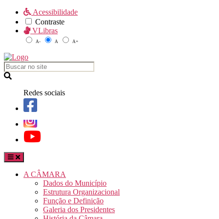
Acessibilidade
Contraste
VLibras
A-
A
A+
Redes sociais
A CÂMARA
Dados do Município
Estrutura Organizacional
Função e Definição
Galeria dos Presidentes
História da Câmara