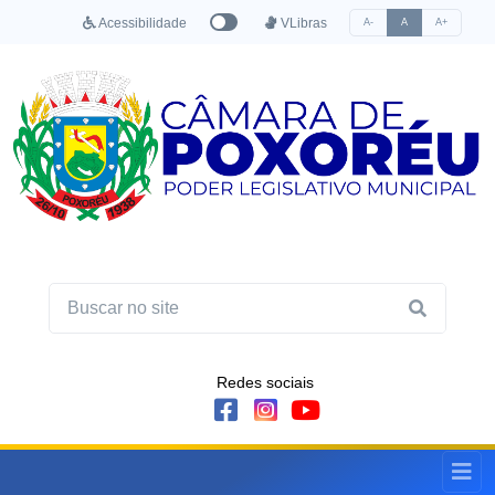
Acessibilidade
VLibras
A-
A
A+
Redes sociais