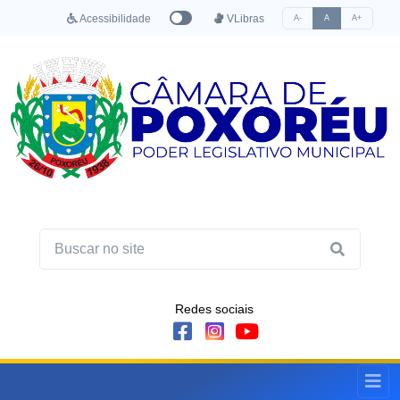
Acessibilidade
VLibras
A-
A
A+
Redes sociais