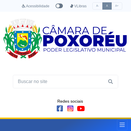
Acessibilidade
VLibras
A-
A
A+
Redes sociais