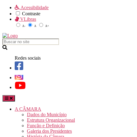
Acessibilidade
Contraste
VLibras
A-
A
A+
Redes sociais
A CÂMARA
Dados do Município
Estrutura Organizacional
Função e Definição
Galeria dos Presidentes
História da Câmara