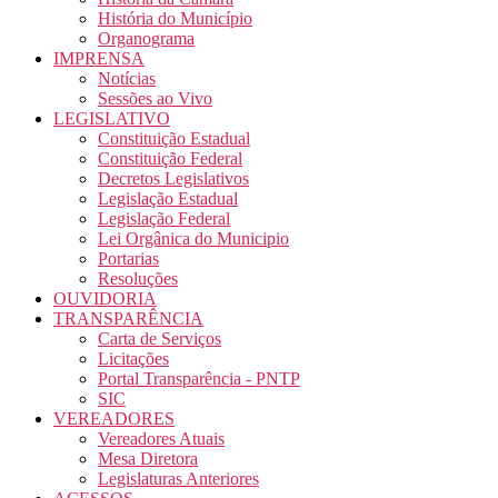
História do Município
Organograma
IMPRENSA
Notícias
Sessões ao Vivo
LEGISLATIVO
Constituição Estadual
Constituição Federal
Decretos Legislativos
Legislação Estadual
Legislação Federal
Lei Orgânica do Municipio
Portarias
Resoluções
OUVIDORIA
TRANSPARÊNCIA
Carta de Serviços
Licitações
Portal Transparência - PNTP
SIC
VEREADORES
Vereadores Atuais
Mesa Diretora
Legislaturas Anteriores