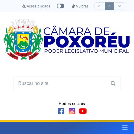
Acessibilidade
VLibras
A-
A
A+
Redes sociais