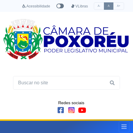
Acessibilidade
VLibras
A-
A
A+
Redes sociais