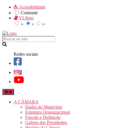
Acessibilidade
Contraste
VLibras
A-
A
A+
Redes sociais
A CÂMARA
Dados do Município
Estrutura Organizacional
Função e Definição
Galeria dos Presidentes
História da Câmara