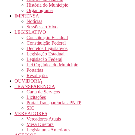
História do Município
Organograma
IMPRENSA
Notícias
Sessões ao Vivo
LEGISLATIVO
Constituição Estadual
Constituição Federal
Decretos Legislativos
Legislação Estadual
Legislação Federal
Lei Orgânica do Municipio
Portarias
Resoluções
OUVIDORIA
TRANSPARÊNCIA
Carta de Serviços
Licitações
Portal Transparência - PNTP
SIC
VEREADORES
Vereadores Atuais
Mesa Diretora
Legislaturas Anteriores