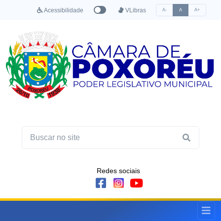
Acessibilidade
VLibras
A-
A
A+
Redes sociais