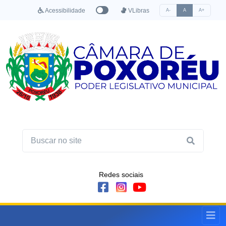
Acessibilidade
VLibras
A-
A
A+
Redes sociais