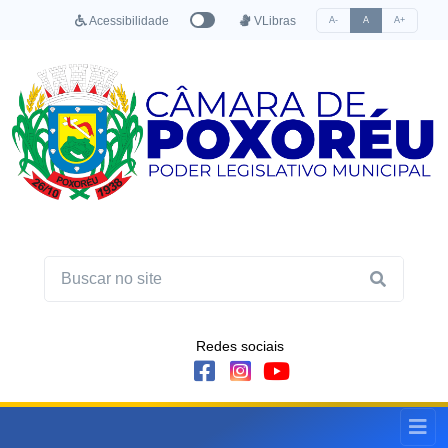
Acessibilidade
VLibras
A-
A
A+
Redes sociais