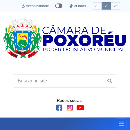
Acessibilidade
VLibras
A-
A
A+
Redes sociais