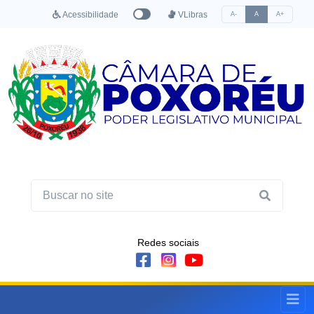
Acessibilidade
VLibras
A-
A
A+
Redes sociais