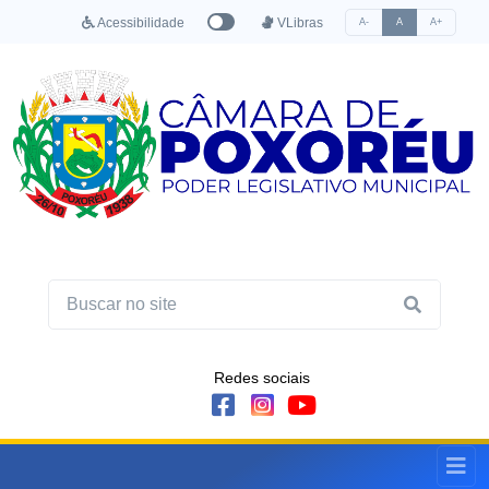
Acessibilidade
VLibras
A-
A
A+
Redes sociais