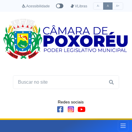
Acessibilidade
VLibras
A-
A
A+
Redes sociais