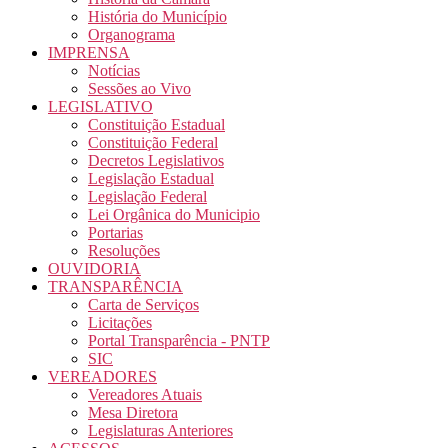
História do Município
Organograma
IMPRENSA
Notícias
Sessões ao Vivo
LEGISLATIVO
Constituição Estadual
Constituição Federal
Decretos Legislativos
Legislação Estadual
Legislação Federal
Lei Orgânica do Municipio
Portarias
Resoluções
OUVIDORIA
TRANSPARÊNCIA
Carta de Serviços
Licitações
Portal Transparência - PNTP
SIC
VEREADORES
Vereadores Atuais
Mesa Diretora
Legislaturas Anteriores