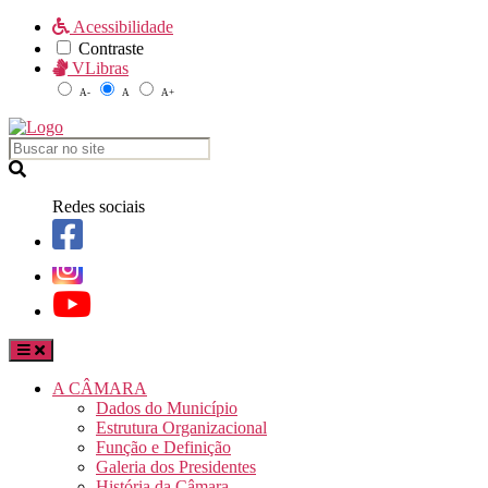
Acessibilidade
Contraste
VLibras
A-
A
A+
Redes sociais
A CÂMARA
Dados do Município
Estrutura Organizacional
Função e Definição
Galeria dos Presidentes
História da Câmara