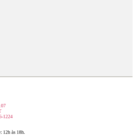
107
T
6-1224
: 12h às 18h.