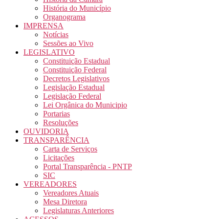
História do Município
Organograma
IMPRENSA
Notícias
Sessões ao Vivo
LEGISLATIVO
Constituição Estadual
Constituição Federal
Decretos Legislativos
Legislação Estadual
Legislação Federal
Lei Orgânica do Municipio
Portarias
Resoluções
OUVIDORIA
TRANSPARÊNCIA
Carta de Serviços
Licitações
Portal Transparência - PNTP
SIC
VEREADORES
Vereadores Atuais
Mesa Diretora
Legislaturas Anteriores