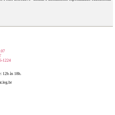
107
T
6-1224
: 12h às 18h.
.leg.br