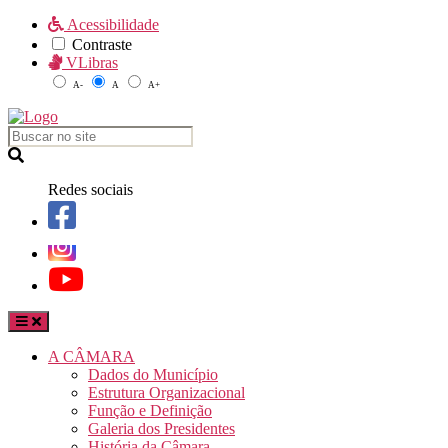
Acessibilidade
Contraste
VLibras
A-
A
A+
Redes sociais
A CÂMARA
Dados do Município
Estrutura Organizacional
Função e Definição
Galeria dos Presidentes
História da Câmara