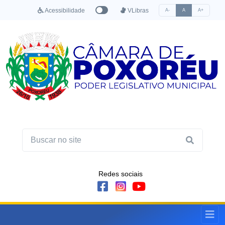
Acessibilidade
VLibras
A-
A
A+
Redes sociais