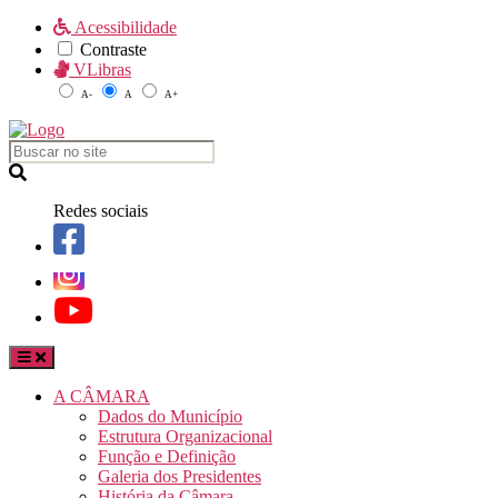
Acessibilidade
Contraste
VLibras
A-
A
A+
Redes sociais
A CÂMARA
Dados do Município
Estrutura Organizacional
Função e Definição
Galeria dos Presidentes
História da Câmara