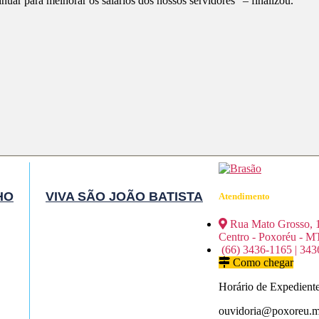
uar para melhorar os salários dos nossos servidores” – finalizou.
HO
VIVA SÃO JOÃO BATISTA
Atendimento
Rua Mato Grosso, 
Centro - Poxoréu - M
(66) 3436-1165 | 343
Como chegar
Horário de Expediente
ouvidoria@poxoreu.mt