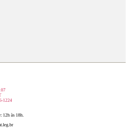
107
T
6-1224
: 12h às 18h.
.leg.br