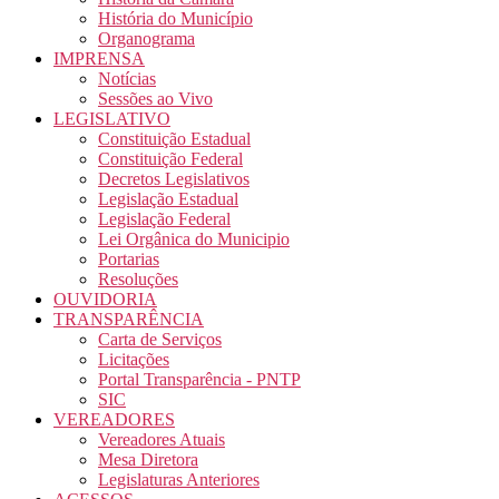
História do Município
Organograma
IMPRENSA
Notícias
Sessões ao Vivo
LEGISLATIVO
Constituição Estadual
Constituição Federal
Decretos Legislativos
Legislação Estadual
Legislação Federal
Lei Orgânica do Municipio
Portarias
Resoluções
OUVIDORIA
TRANSPARÊNCIA
Carta de Serviços
Licitações
Portal Transparência - PNTP
SIC
VEREADORES
Vereadores Atuais
Mesa Diretora
Legislaturas Anteriores