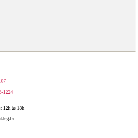
107
T
6-1224
: 12h às 18h.
.leg.br