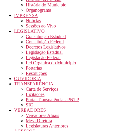
História do Município
Organograma
IMPRENSA
Notícias
Sessões ao Vivo
LEGISLATIVO
Constituição Estadual
Constituição Federal
Decretos Legislativos
Legislação Estadual
Legislação Federal
Lei Orgânica do Municipio
Portarias
Resoluções
OUVIDORIA
TRANSPARÊNCIA
Carta de Serviços
Licitações
Portal Transparência - PNTP
SIC
VEREADORES
Vereadores Atuais
Mesa Diretora
Legislaturas Anteriores