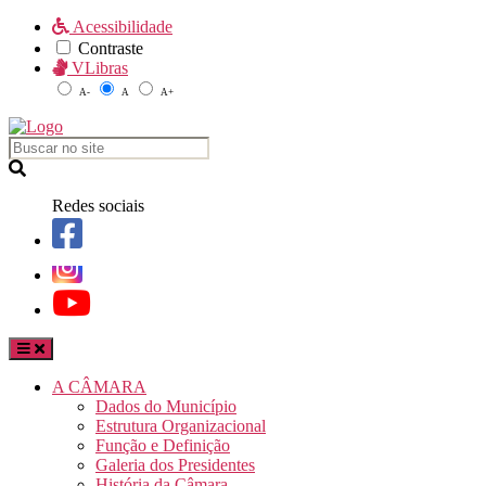
Acessibilidade
Contraste
VLibras
A-
A
A+
Redes sociais
A CÂMARA
Dados do Município
Estrutura Organizacional
Função e Definição
Galeria dos Presidentes
História da Câmara