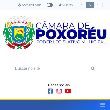
Acessibilidade
VLibras
A-
A
A+
Redes sociais