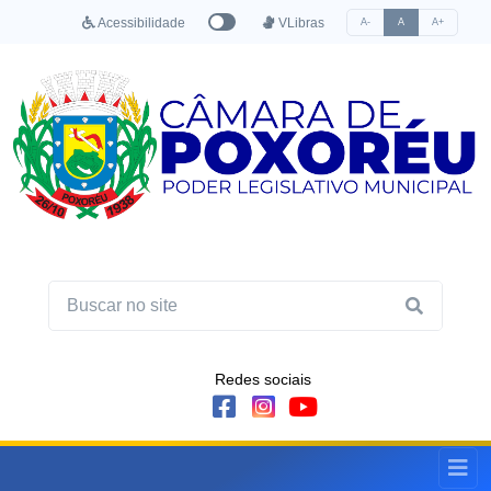
Acessibilidade
VLibras
A-
A
A+
Redes sociais